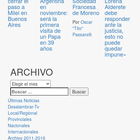
cerrar el
Argentina
Sociedad
Lorena
paso a
en
Francesa
Alderete
Milei en
noviembre:
de Moreno
debe
Buenos
será la
responder
Por
Oscar
Aires
primera
ante la
"Tito"
visita de
justicia,
Passarelli
un Papa
esto no
en 39
puede
años
quedar
impune»
ARCHIVO
Últimas Noticias
Desalambrar-Tv
Local/Regional
Provinciales
Nacionales
Internacionales
Archivo 2011-2016