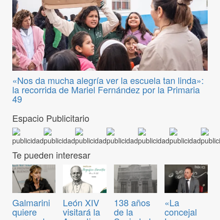
«Nos da mucha alegría ver la escuela tan linda»:
la recorrida de Mariel Fernández por la Primaria
49
Espacio Publicitario
Te pueden interesar
Galmarini
León XIV
138 años
«La
quiere
visitará la
de la
concejal