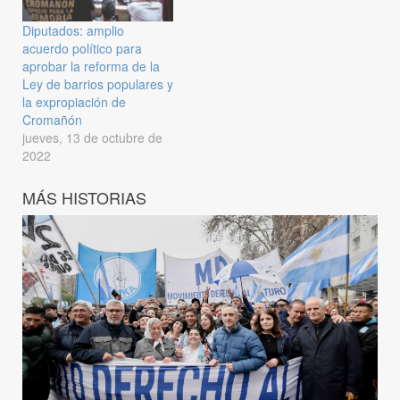
Diputados: amplio
acuerdo político para
aprobar la reforma de la
Ley de barrios populares y
la expropiación de
Cromañón
jueves, 13 de octubre de
2022
MÁS HISTORIAS