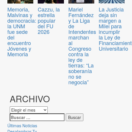
Memoria,
Cazzu, la
Mariel
La Justicia
Malvinas y
estrella
Fernández
deja sin
democracia:
popular
y La Liga
margen a
la UNM
del FU
de
Milei para
fue sede
2026
Intendentes
incumplir
del
marchan
la Ley de
encuentro
al
Financiamien
Jóvenes y
Congreso
Universitario
Memoria
contra la
ley de
tierras: “La
soberanía
no se
negocia”
ARCHIVO
Últimas Noticias
Desalambrar-Tv