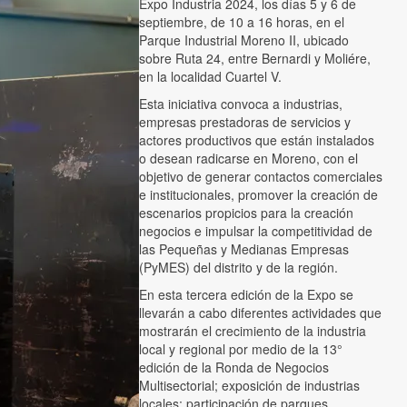
Expo Industria 2024, los días 5 y 6 de
septiembre, de 10 a 16 horas, en el
Parque Industrial Moreno II, ubicado
sobre Ruta 24, entre Bernardi y Moliére,
en la localidad Cuartel V.
Esta iniciativa convoca a industrias,
empresas prestadoras de servicios y
actores productivos que están instalados
o desean radicarse en Moreno, con el
objetivo de generar contactos comerciales
e institucionales, promover la creación de
escenarios propicios para la creación
negocios e impulsar la competitividad de
las Pequeñas y Medianas Empresas
(PyMES) del distrito y de la región.
En esta tercera edición de la Expo se
llevarán a cabo diferentes actividades que
mostrarán el crecimiento de la industria
local y regional por medio de la 13°
edición de la Ronda de Negocios
Multisectorial; exposición de industrias
locales; participación de parques