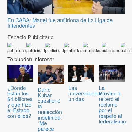
En CABA: Mariel fue anfitriona de La Liga de
Intendentes
Espacio Publicitario
Te pueden interesar
¿Dónde
Las
La
Darío
están los
universidades,
Provincia
Kubar
$4 billones
unidas
reiteró el
cuestionó
y qué hizo
reclamo
la
el Estado
por el
reelección
con ellos?
respeto al
indefinida:
federalismo
“Me
parece