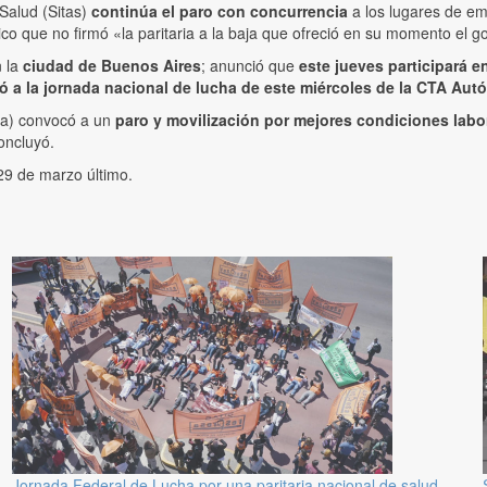
Salud (Sitas)
continúa el paro con concurrencia
a los lugares de e
ico que no firmó «la paritaria a la baja que ofreció en su momento el go
 la
ciudad de Buenos Aires
; anunció que
este jueves participará 
ó a la jornada nacional de lucha de este miércoles de la CTA Autó
ca) convocó a un
paro y movilización por mejores condiciones labor
oncluyó.
29 de marzo último.
Jornada Federal de Lucha por una paritaria nacional de salud