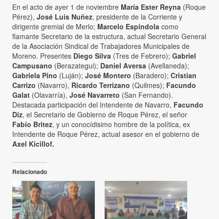
En el acto de ayer 1 de noviembre
María Ester Reyna
(Roque
Pérez),
José Luis Nuñez
, presidente de la Corriente y
dirigente gremial de Merlo;
Marcelo Espíndola
como
flamante Secretario de la estructura, actual Secretario General
de la Asociación Sindical de Trabajadores Municipales de
Moreno. Presentes
Diego Silva
(Tres de Febrero);
Gabriel
Campusano
(Berazategui);
Daniel Aversa
(Avellaneda);
Gabriela Pino
(Luján);
José Montero
(Baradero);
Cristian
Carrizo
(Navarro),
Ricardo Terrizano
(Quilmes);
Facundo
Galat
(Olavarría),
José Navarreto
(San Fernando).
Destacada participación del Intendente de Navarro,
Facundo
Diz
, el Secretario de Gobierno de Roque Pérez, el señor
Fabio Britez
, y un conocídisimo hombre de la política, ex
Intendente de Roque Pérez, actual asesor en el gobierno de
Axel Kicillof.
Relacionado