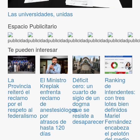
Las universidades, unidas
Espacio Publicitario
Te pueden interesar
El Ministro
Déficit
Ranking
La
Kreplak
cero: un
de
Provincia
enfrenta
cuarto de
intendentes:
reiteró el
reclamo
siglo de un
con tres
reclamo
de
dogma
lotes bien
por el
anestesiólogos
que se
definidos
respeto al
por
resiste a
Mariel
federalismo
atrasos de
desaparecer
Fernández
hasta 120
encabeza
días
el pelotón
del medio