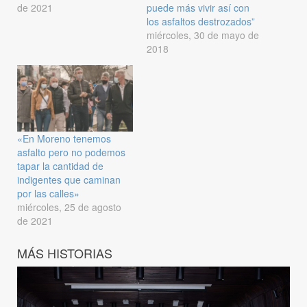
de 2021
puede más vivir así con
los asfaltos destrozados”
miércoles, 30 de mayo de
2018
«En Moreno tenemos
asfalto pero no podemos
tapar la cantidad de
indigentes que caminan
por las calles»
miércoles, 25 de agosto
de 2021
MÁS HISTORIAS