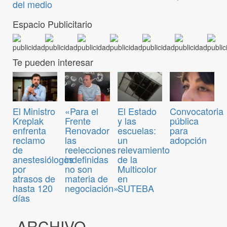
del medio
Espacio Publicitario
Te pueden interesar
Convocatoria
El Ministro
«Para el
El Estado
pública
Kreplak
Frente
y las
para
enfrenta
Renovador
escuelas:
adopción
reclamo
las
un
de
reelecciones
relevamiento
anestesiólogos
indefinidas
de la
por
no son
Multicolor
atrasos de
materia de
en
hasta 120
negociación»
SUTEBA
días
ARCHIVO