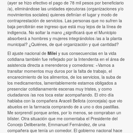
(ayer se hizo efectivo el pago de 78 mil pesos por beneficiario
/a), eliminándose las unidades ejecutoras (organizaciones y/o
movimientos sociales) quienes definían el lugar y modo de
contraprestación de servicios. Las personas que no sufren la
baja percibirán ese ingreso que está muy lejos de la línea de
indigencia. No soltar la mano ¿significará que el Municipio
absorberá a hombres y mujeres integrándolos /as a la planta
municipal? ¿Quiénes, de qué organización y qué cantidad?
El ajuste nacional de
Milei
y sus consecuencias en la vida
cotidiana también fue reflejado por la Intendenta en el área de
asistencia directa a merenderos y comedores: «Vamos a
transitar momentos muy duros por la falta de trabajo, el
encarecimiento de los alimentos, de los servicios, la suba de
los medicamentos, lamentablemente estamos obligados a
presenciar cotidianamente escenas muy tristes, y como
ciudadanos /as nos toca estar acompañando. El otro día
hablaba con la compañera Araceli Bellota (concejala) que vio
abuelos en la farmacia comprando de a uno o dos pastillas.
Me sorprendí porque antes, por lo menos, se compraban un
blíster. Otra situación que me comentaba el Presidente del
Concejo Deliberante, Emmanuel Fernández, de una
compañera que tenía un comedor. El gobierno nacional hace