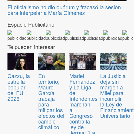
El oficialismo no dio quórum y fracasó la sesión
para interpelar a María Giménez
Espacio Publicitario
Te pueden interesar
Cazzu, la
En
Mariel
La Justicia
estrella
territorio,
Fernández
deja sin
popular
Mauro
y La Liga
margen a
del FU
García
de
Milei para
2026
trabaja
Intendentes
incumplir
para
marchan
la Ley de
mitigar los
al
Financiamien
efectos del
Congreso
Universitario
cambio
contra la
climático
ley de
tierras: “La