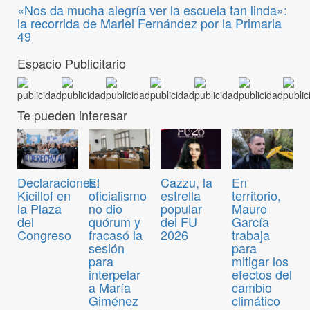
«Nos da mucha alegría ver la escuela tan linda»:
la recorrida de Mariel Fernández por la Primaria
49
Espacio Publicitario
Te pueden interesar
Declaraciones:
El
Cazzu, la
En
Kicillof en
oficialismo
estrella
territorio,
la Plaza
no dio
popular
Mauro
del
quórum y
del FU
García
Congreso
fracasó la
2026
trabaja
sesión
para
para
mitigar los
interpelar
efectos del
a María
cambio
Giménez
climático