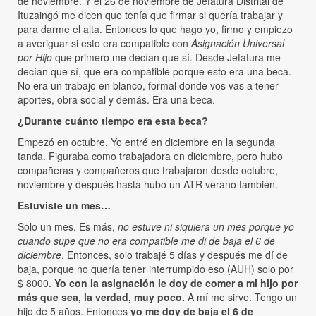
de noviembre. Y el 26 de noviembre de Jefatura Distrital de
Ituzaingó me dicen que tenía que firmar si quería trabajar y
para darme el alta. Entonces lo que hago yo, firmo y empiezo
a averiguar si esto era compatible con
Asignación Universal
por Hijo
que primero me decían que sí. Desde Jefatura me
decían que sí, que era compatible porque esto era una beca.
No era un trabajo en blanco, formal donde vos vas a tener
aportes, obra social y demás. Era una beca.
¿Durante cuánto tiempo era esta beca?
Empezó en octubre. Yo entré en diciembre en la segunda
tanda. Figuraba como trabajadora en diciembre, pero hubo
compañeras y compañeros que trabajaron desde octubre,
noviembre y después hasta hubo un ATR verano también.
Estuviste un mes…
Solo un mes. Es más,
no estuve ni siquiera un mes porque yo
cuando supe que no era compatible me di de baja el 6 de
diciembre
. Entonces, solo trabajé 5 días y después me dí de
baja, porque no quería tener interrumpido eso (AUH) solo por
$ 8000.
Yo con la asignación le doy de comer a mi hijo por
más que sea, la verdad, muy poco.
A mí me sirve. Tengo un
hijo de 5 años. Entonces
yo me doy de baja el 6 de