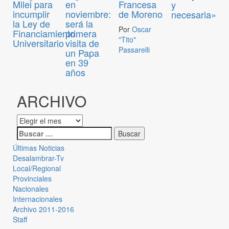
Milei para
en
Francesa
y
incumplir
noviembre:
de Moreno
necesaria»
la Ley de
será la
Por
Oscar
Financiamiento
primera
"Tito"
Universitario
visita de
Passarelli
un Papa
en 39
años
ARCHIVO
Últimas Noticias
Desalambrar-Tv
Local/Regional
Provinciales
Nacionales
Internacionales
Archivo 2011-2016
Staff