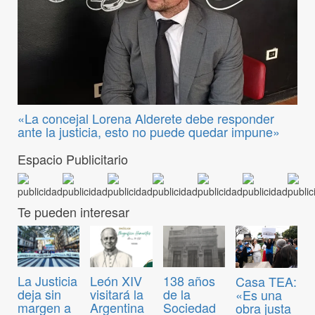
«La concejal Lorena Alderete debe responder
ante la justicia, esto no puede quedar impune»
Espacio Publicitario
Te pueden interesar
La Justicia
León XIV
138 años
Casa TEA:
deja sin
visitará la
de la
«Es una
margen a
Argentina
Sociedad
obra justa