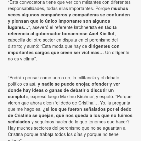
“Esta convocatoria tiene que ver con militantes con diferentes
responsabilidades, todas ellas importantes. Porque
muchas
veces algunos compañeros y compañeras se confunden
y piensan que lo único importante son algunos
lugares…
”, aseveró el referente kirchnerista
en tácita
referencia al gobernador bonaerense Axel Kicillof
,
cabecilla del otro sector en disputa en el peronismo del
distrito; y sumó: “Esta moda que hay de
dirigentes con
importantes cargos que creen ser víctimas…
Un dirigente
no es víctima”.
“Podrán pensar como uno o no, la militancia y el debate
político es así,
y nadie se puede enojar, ofender y ver
donde hay ideas o ganas de debatir o discutir un
complot
«, expresó luego Máximo Kirchner, y espetó: “Porque
vieron que ahora dicen ‘el dedo de Cristina’… Yo, la pregunta
que me hago es,
¿si los que fueron señalados por el dedo
de Cristina se quejan, qué nos queda a los que no fuimos
señalados
y seguimos haciendo lo que tenemos que hacer?
Hay muchos sectores del peronismo que no se aguantan a
Cristina porque trabaja todos los días y porque no tiene
miedo”.