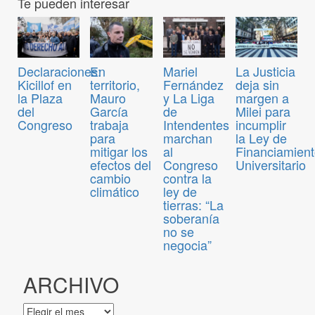
Te pueden interesar
Declaraciones:
En
Mariel
La Justicia
Kicillof en
territorio,
Fernández
deja sin
la Plaza
Mauro
y La Liga
margen a
del
García
de
Milei para
Congreso
trabaja
Intendentes
incumplir
para
marchan
la Ley de
mitigar los
al
Financiamien
efectos del
Congreso
Universitario
cambio
contra la
climático
ley de
tierras: “La
soberanía
no se
negocia”
ARCHIVO