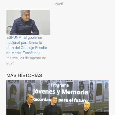
2025
ESPUNM: El gobierno
nacional paralizaría la
obra del Consejo Escolar
de Mariel Fernández
martes, 20 de agosto de
2024
MÁS HISTORIAS