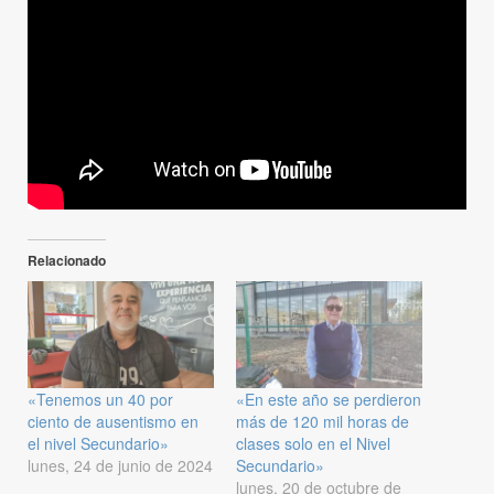
Relacionado
«Tenemos un 40 por
«En este año se perdieron
ciento de ausentismo en
más de 120 mil horas de
el nivel Secundario»
clases solo en el Nivel
lunes, 24 de junio de 2024
Secundario»
lunes, 20 de octubre de