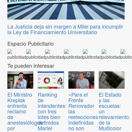
La Justicia deja sin margen a Milei para incumplir
la Ley de Financiamiento Universitario
Espacio Publicitario
Te pueden interesar
El Ministro
Ranking
«Para el
El Estado
Kreplak
de
Frente
y las
enfrenta
intendentes:
Renovador
escuelas:
reclamo
con tres
las
un
de
lotes bien
reelecciones
relevamiento
anestesiólogos
definidos
indefinidas
de la
por
Mariel
no son
Multicolor