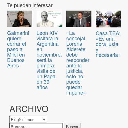
Te pueden interesar
Galmarini
León XIV
«La
Casa TEA:
quiere
visitará la
concejal
«Es una
cerrar el
Argentina
Lorena
obra justa
paso a
en
Alderete
y
Milei en
noviembre:
debe
necesaria»
Buenos
será la
responder
Aires
primera
ante la
visita de
justicia,
un Papa
esto no
en 39
puede
años
quedar
impune»
ARCHIVO