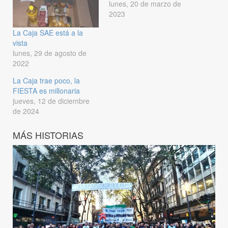
lunes, 20 de marzo de
2023
La Caja SAE está a la
vista
lunes, 29 de agosto de
2022
La Caja trae poco, la
FIESTA es millonaria
jueves, 12 de diciembre
de 2024
MÁS HISTORIAS