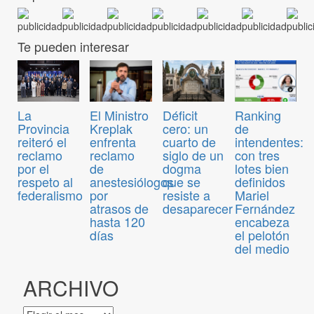
Te pueden interesar
El Ministro
Déficit
Ranking
La
Kreplak
cero: un
de
Provincia
enfrenta
cuarto de
intendentes:
reiteró el
reclamo
siglo de un
con tres
reclamo
de
dogma
lotes bien
por el
anestesiólogos
que se
definidos
respeto al
por
resiste a
Mariel
federalismo
atrasos de
desaparecer
Fernández
hasta 120
encabeza
días
el pelotón
del medio
ARCHIVO