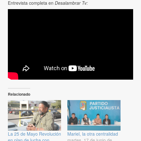
Entrevista completa en
Desalambrar Tv:
Relacionado
La 25 de Mayo Revolución
Mariel, la otra centralidad
en plan de lucha con
martes, 17 de junio de