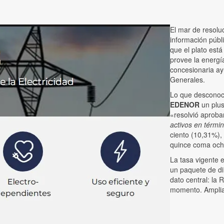
El mar de resolu
información públi
que el plato está
provee la energía
concesionaria ay
Generales.
Lo que desconoce
EDENOR
un plus
«resolvió aproba
activos en térmi
ciento (10,31%),
quince coma oche
La tasa vigente e
un paquete de d
dato central: la 
momento. Ampli