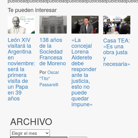
Te pueden interesar
León XIV
138 años
«La
Casa TEA:
visitará la
de la
concejal
«Es una
Argentina
Sociedad
Lorena
obra justa
en
Francesa
Alderete
y
noviembre:
de Moreno
debe
necesaria»
será la
responder
Por
Oscar
primera
ante la
"Tito"
visita de
justicia,
Passarelli
un Papa
esto no
en 39
puede
años
quedar
impune»
ARCHIVO