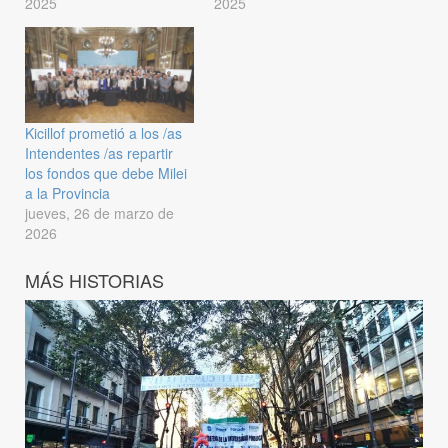
2025
2025
Kicillof prometió a los /as
Intendentes /as repartir
los fondos que debe Milei
a la Provincia
jueves, 26 de marzo de
2026
MÁS HISTORIAS