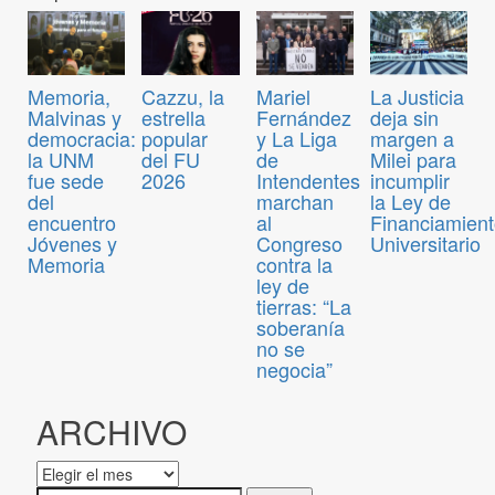
Memoria,
Cazzu, la
Mariel
La Justicia
Malvinas y
estrella
Fernández
deja sin
democracia:
popular
y La Liga
margen a
la UNM
del FU
de
Milei para
fue sede
2026
Intendentes
incumplir
del
marchan
la Ley de
encuentro
al
Financiamien
Jóvenes y
Congreso
Universitario
Memoria
contra la
ley de
tierras: “La
soberanía
no se
negocia”
ARCHIVO