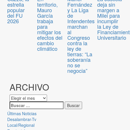
estrella
territorio,
Fernández
deja sin
popular
Mauro
y La Liga
margen a
del FU
García
de
Milei para
2026
trabaja
Intendentes
incumplir
para
marchan
la Ley de
mitigar los
al
Financiamien
efectos del
Congreso
Universitario
cambio
contra la
climático
ley de
tierras: “La
soberanía
no se
negocia”
ARCHIVO
Últimas Noticias
Desalambrar-Tv
Local/Regional