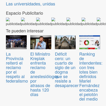
Las universidades, unidas
Espacio Publicitario
Te pueden interesar
El Ministro
Déficit
Ranking
La
Kreplak
cero: un
de
Provincia
enfrenta
cuarto de
intendentes:
reiteró el
reclamo
siglo de un
con tres
reclamo
de
dogma
lotes bien
por el
anestesiólogos
que se
definidos
respeto al
por
resiste a
Mariel
federalismo
atrasos de
desaparecer
Fernández
hasta 120
encabeza
días
el pelotón
del medio