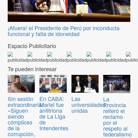
¡Afuera! el Presidente de Perú por inconducta
funcional y falta de idoneidad
Espacio Publicitario
Te pueden interesar
Sin sesión
En CABA:
Las
La
extraordinaria:
Mariel fue
universidades,
Provincia
«Siguen
anfitriona
unidas
reiteró el
siendo
de La Liga
reclamo
cómplices
de
por el
de la
Intendentes
respeto al
corrupción,
federalismo