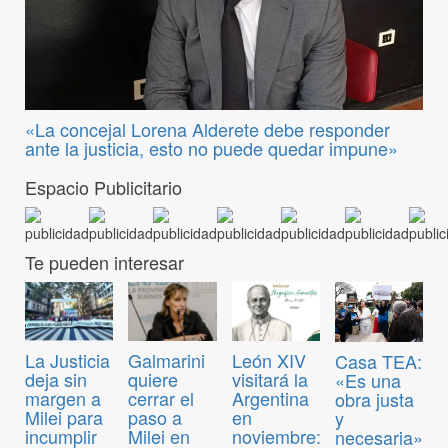
«La concejal Lorena Alderete debe responder
ante la justicia, esto no puede quedar impune»
Espacio Publicitario
Te pueden interesar
La Justicia
Galmarini
León XIV
Casa TEA:
deja sin
quiere
visitará la
«Es una
margen a
cerrar el
Argentina
obra justa
Milei para
paso a
en
y
incumplir
Milei en
noviembre:
necesaria»