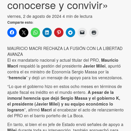
conocerse y convivir»
viernes, 2 de agosto de 2024
4 min de lectura
Comparte esto:
MAURICIO MACRI RECHAZA LA FUSIÓN CON LA LIBERTAD
AVANZA
El ex mandatario nacional y actual titular del PRO,
Mauricio
Macri
respaldó la gestión del presidente
Javier Milei
, apuntó
contra el ex ministro de Economía Sergio Massa por la
“
herencia
” y dejó un mensaje de apoyo para los venezolanos.
“Lo que el gobierno hizo en estos ocho meses en términos de
ajuste fiscal es inédito en el mundo entero.
A pesar de la
inmoral herencia que dejó Sergio Massa y el gobierno K,
el presidente (Javier Milei) y su equipo económico lo
lograron
”, afirmó
Macri
al encabezar el acto de relanzamiento
del PRO en el barrio porteño de La Boca.
En tanto, si bien el ex jefe de Estado envió señales de apoyo a
Milei
durante toda su intervención, también aprovechó para