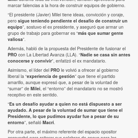
marcar falencias a la hora de construir equipos de gobierno.
“El presidente (Javier) Milei tiene ideas, convicción y coraje,
pero
sigue teniendo pendiente el desafío de construir un
equipo
”, sostuvo el ex presidente, y aseguró que armar un
grupo de trabajo para gobernar es “
más que sumar gente
valiosa
”.
Además, habló de la propuesta del Presidente de fusionar el
PRO
con La Libertad Avanza (LLA). “
Nadie se casa sin antes
conocerse y convivir
”, enfatizó el ex mandatario.
Asimismo, el líder del
PRO
le volvió a ofrecer al gobierno
liberal la “
experiencia de gestión
” que tiene el partido
amarillo, aunque expresó que, a pesar de la voluntad de
“sumar” de
Milei
, el “entorno” del mandatario no se mostró
receptivo en este sentido.
“
Es un desafío ayudar a quien no está dispuesto a ser
ayudado. A pesar de la voluntad de sumar que tiene el
Presidente, lo que pudimos ayudar fue a pesar de su
entorno
”, señaló
Macri
.
Por otra parte, el máximo referente del espacio opositor
aprovechó para reiterar sus palabras de apoyo para los