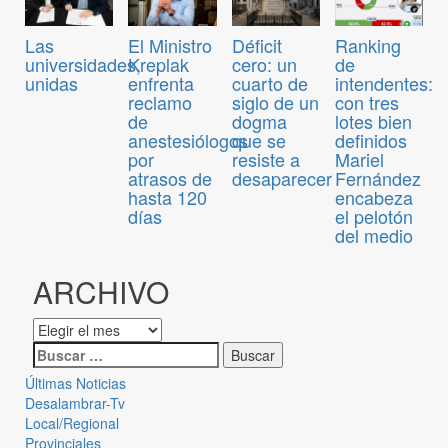
Las
El Ministro
Déficit
Ranking
universidades,
Kreplak
cero: un
de
unidas
enfrenta
cuarto de
intendentes:
reclamo
siglo de un
con tres
de
dogma
lotes bien
anestesiólogos
que se
definidos
por
resiste a
Mariel
atrasos de
desaparecer
Fernández
hasta 120
encabeza
días
el pelotón
del medio
ARCHIVO
Últimas Noticias
Desalambrar-Tv
Local/Regional
Provinciales