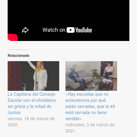
Relacionado
La Capitana del Consejo
«Hay escuelas que no
Escolar con el oficialismo
entendemos por qué
sin grieta y la mitad de
están cerradas, que la 49
Juntos
esté cerrada no tiene
viernes, 18 de marzo de
sentido»
2022
miércoles, 3 de marzo de
2021