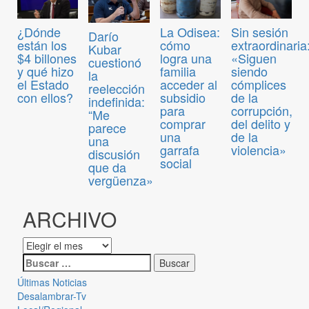
¿Dónde
La Odisea:
Sin sesión
Darío
están los
cómo
extraordinaria
Kubar
$4 billones
logra una
«Siguen
cuestionó
y qué hizo
familia
siendo
la
el Estado
acceder al
cómplices
reelección
con ellos?
subsidio
de la
indefinida:
para
corrupción,
“Me
comprar
del delito y
parece
una
de la
una
garrafa
violencia»
discusión
social
que da
vergüenza»
ARCHIVO
Últimas Noticias
Desalambrar-Tv