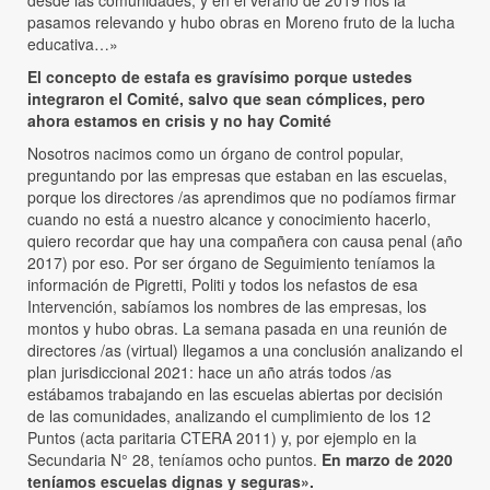
desde las comunidades, y en el verano de 2019 nos la
pasamos relevando y hubo obras en Moreno fruto de la lucha
educativa…»
El concepto de estafa es gravísimo porque ustedes
integraron el Comité, salvo que sean cómplices, pero
ahora estamos en crisis y no hay Comité
Nosotros nacimos como un órgano de control popular,
preguntando por las empresas que estaban en las escuelas,
porque los directores /as aprendimos que no podíamos firmar
cuando no está a nuestro alcance y conocimiento hacerlo,
quiero recordar que hay una compañera con causa penal (año
2017) por eso. Por ser órgano de Seguimiento teníamos la
información de Pigretti, Politi y todos los nefastos de esa
Intervención, sabíamos los nombres de las empresas, los
montos y hubo obras. La semana pasada en una reunión de
directores /as (virtual) llegamos a una conclusión analizando el
plan jurisdiccional 2021: hace un año atrás todos /as
estábamos trabajando en las escuelas abiertas por decisión
de las comunidades, analizando el cumplimiento de los 12
Puntos (acta paritaria CTERA 2011) y, por ejemplo en la
Secundaria N° 28, teníamos ocho puntos.
En marzo de 2020
teníamos escuelas dignas y seguras».