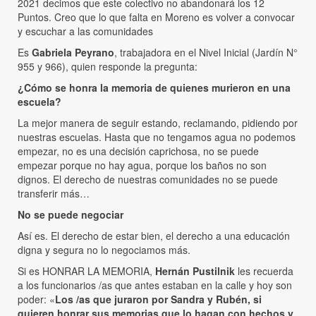
2021 decimos que este colectivo no abandonará los 12
Puntos. Creo que lo que falta en Moreno es volver a convocar
y escuchar a las comunidades
Es
Gabriela Peyrano
, trabajadora en el Nivel Inicial (Jardín N°
955 y 966), quien responde la pregunta:
¿Cómo se honra la memoria de quienes murieron en una
escuela?
La mejor manera de seguir estando, reclamando, pidiendo por
nuestras escuelas. Hasta que no tengamos agua no podemos
empezar, no es una decisión caprichosa, no se puede
empezar porque no hay agua, porque los baños no son
dignos. El derecho de nuestras comunidades no se puede
transferir más…
No se puede negociar
Así es. El derecho de estar bien, el derecho a una educación
digna y segura no lo negociamos más.
Si es HONRAR LA MEMORIA,
Hernán Pustilnik
les recuerda
a los funcionarios /as que antes estaban en la calle y hoy son
poder: «
Los /as que juraron por Sandra y Rubén, si
quieren honrar sus memorias que lo hagan con hechos y