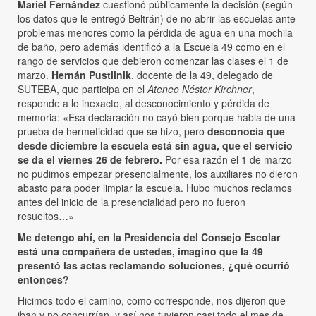
Mariel Fernández
cuestionó públicamente la decisión (según
los datos que le entregó Beltrán) de no abrir las escuelas ante
problemas menores como la pérdida de agua en una mochila
de baño, pero además identificó a la Escuela 49 como en el
rango de servicios que debieron comenzar las clases el 1 de
marzo.
Hernán Pustilnik
, docente de la 49, delegado de
SUTEBA, que participa en el
Ateneo Néstor Kirchner
,
responde a lo inexacto, al desconocimiento y pérdida de
memoria: «Esa declaración no cayó bien porque habla de una
prueba de hermeticidad que se hizo, pero
desconocía que
desde diciembre la escuela está sin agua, que el servicio
se da el viernes 26 de febrero.
Por esa razón el 1 de marzo
no pudimos empezar presencialmente, los auxiliares no dieron
abasto para poder limpiar la escuela. Hubo muchos reclamos
antes del inicio de la presencialidad pero no fueron
resueltos…»
Me detengo ahí, en la Presidencia del Consejo Escolar
está una compañera de ustedes, imagino que la 49
presentó las actas reclamando soluciones, ¿qué ocurrió
entonces?
Hicimos todo el camino, como corresponde, nos dijeron que
iban y no concurrían, y así nos tuvieron casi todo el mes de