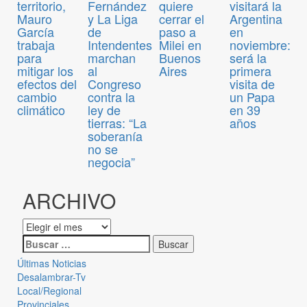
territorio,
Fernández
quiere
visitará la
Mauro
y La Liga
cerrar el
Argentina
García
de
paso a
en
trabaja
Intendentes
Milei en
noviembre:
para
marchan
Buenos
será la
mitigar los
al
Aires
primera
efectos del
Congreso
visita de
cambio
contra la
un Papa
climático
ley de
en 39
tierras: “La
años
soberanía
no se
negocia”
ARCHIVO
Últimas Noticias
Desalambrar-Tv
Local/Regional
Provinciales