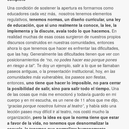
Una condición de sostener la apertura es formarnos como
educadores cada vez más, nosotros tenemos elementos
regulativos,
tenemos normas, un diseño curricular, una ley
de educación, que si uno realmente la conoce, la lee, la
implementa y la discute, avala todo lo que hacemos.
En
realidad muchas de esas cosas surgieron de nuestros propios
discursos construidos en nuestras comunidades, entonces
ahora lo que tenemos que hacer es enfrentar las dificultades,
que las hay. Generalmente las dificultades tienen que ver con
posicionamientos de
“no, no podes hacer eso porque pones
en riesgo a tal”.
Te doy un ejemplo, salir a lo que se llamaban
paseos antiguas, o la presentación institucional, hoy,
en las
comunidades más vulnerables, los paseos son fiestas
,
entonces,
uno tiene que hacer lo imposible, no para cerrar
la posibilidad de salir, sino para salir todo el tiempo.
Una
de las cosas que más me emocionó y todavía guardo en mi
cuerpo y en mi escucha, es un nene de 11 años que me dijo,
“gracias porque nosotros fuimos al teatro”
, y había sido una
lección paseo muy difícil ir al teatro, nos costó mucho la
organización,
pero la idea es que la norma tiene que estar
a favor de la vida, no tenemos que desnormalizar la
escuela, la tenemos que normalizar humanamente
,