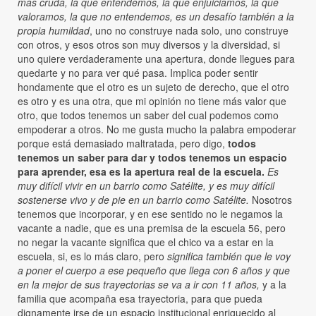
más cruda, la que entendemos, la que enjuiciamos, la que
valoramos, la que no entendemos, es un desafío también a la
propia humildad
, uno no construye nada solo, uno construye
con otros, y esos otros son muy diversos y la diversidad, si
uno quiere verdaderamente una apertura, donde llegues para
quedarte y no para ver qué pasa. Implica poder sentir
hondamente que el otro es un sujeto de derecho, que el otro
es otro y es una otra, que mi opinión no tiene más valor que
otro, que todos tenemos un saber del cual podemos como
empoderar a otros. No me gusta mucho la palabra empoderar
porque está demasiado maltratada, pero digo,
todos
tenemos un saber para dar y todos tenemos un espacio
para aprender, esa es la apertura real de la escuela.
E
s
muy difícil vivir en un barrio como Satélite, y es muy difícil
sostenerse vivo y de pie en un barrio como Satélite.
Nosotros
tenemos que incorporar, y en ese sentido no le negamos la
vacante a nadie, que es una premisa de la escuela 56, pero
no negar la vacante significa que el chico va a estar en la
escuela, si, es lo más claro, pero
significa también que le voy
a poner el cuerpo a ese pequeño que llega con 6 años y que
en la mejor de sus trayectorias se va a ir con 11 años,
y a la
familia que acompaña esa trayectoria, para que pueda
dignamente irse de un espacio institucional enriquecido al