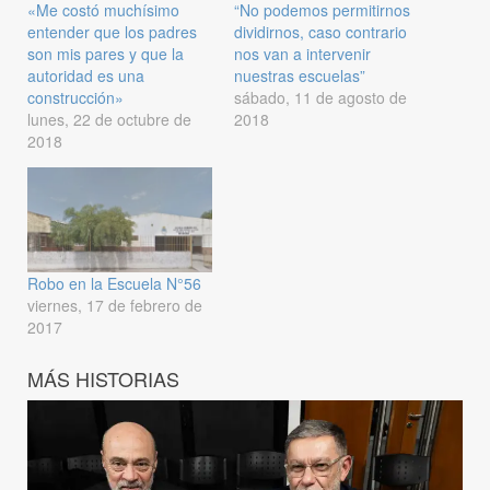
«Me costó muchísimo
“No podemos permitirnos
entender que los padres
dividirnos, caso contrario
son mis pares y que la
nos van a intervenir
autoridad es una
nuestras escuelas”
construcción»
sábado, 11 de agosto de
lunes, 22 de octubre de
2018
2018
Robo en la Escuela N°56
viernes, 17 de febrero de
2017
MÁS HISTORIAS