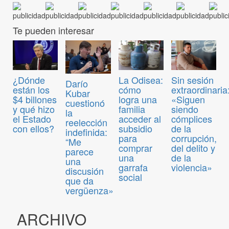
Te pueden interesar
¿Dónde
La Odisea:
Sin sesión
Darío
están los
cómo
extraordinaria
Kubar
$4 billones
logra una
«Siguen
cuestionó
y qué hizo
familia
siendo
la
el Estado
acceder al
cómplices
reelección
con ellos?
subsidio
de la
indefinida:
para
corrupción,
“Me
comprar
del delito y
parece
una
de la
una
garrafa
violencia»
discusión
social
que da
vergüenza»
ARCHIVO