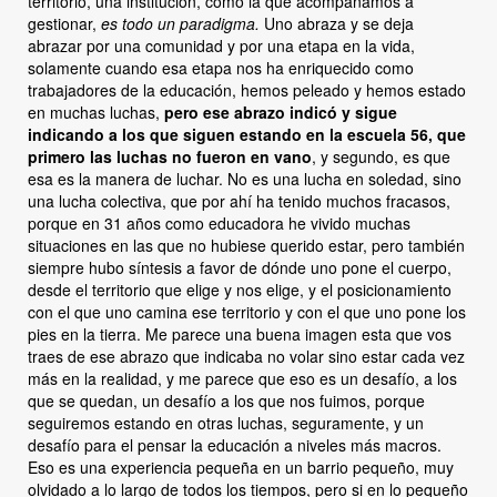
territorio, una institución, como la que acompañamos a
gestionar,
es todo un paradigma.
U
no abraza y se deja
abrazar por una comunidad y por una etapa en la vida,
solamente cuando esa etapa nos ha enriquecido como
trabajadores de la educación, hemos peleado y hemos estado
en muchas luchas,
pero ese abrazo indicó y sigue
indicando a los que siguen estando en la escuela 56, que
primero las luchas no fueron en vano
, y segundo, es que
esa es la manera de luchar.
N
o es una lucha en soledad, sino
una lucha colectiva, que por ahí ha tenido muchos fracasos,
porque
en
31 años como educadora he vivido muchas
situaciones en las que no hubiese querido estar, pero también
siempre hubo síntesis a favor de d
ó
nde uno pone el cuerpo,
desde el territorio que elige y nos elige, y el posicionamiento
con el que uno camina ese territorio y con el que uno pone los
pies en la tierra.
M
e parece una buena imagen esta que vos
traes de ese abrazo
que
indicaba no volar sino estar cada vez
más en la realidad, y me parece que eso es un desafío, a los
que se quedan, un desafío a los que nos fuimos, porque
seguiremos estando en otras luchas, seguramente, y un
desafío para el pensar la educación a niveles más macros.
E
so es una experiencia pequeña en un barrio pequeño, muy
olvidado a lo largo de todos los tiempos, pero si en lo pequeño