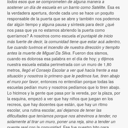
todos esos que se comprometen de alguna manera a
sostener un día de escuela en un barrio como Satélite.
Esa es
la verdadera apertura, donde cada uno se hace un poquito
responsable de la puerta que se abre y también nos podemos
dar algún tiempo y alguna pausa y síntesis para decir ¿qué
nos pasa que ya no estamos abriendo la puerta como
queríamos? A nosotros como escuela
el puntapié de inicio
más fuerte de decir, la comunidad tiene que estar acá adentro,
fue cuando tuvimos el incendio de nuestra dirección y tiempito
antes la muerte de Miguel Da Silva
. Fueron dos sismos,
cuando es dolorosa esa palabra en el día de hoy; y dijimos
nuestra escuela estaba perimetrada con un muro de 1,80
metros,
llegó el
C
onsejo
Escolar
a ver qué hacía frente a esa
situación y nosotros lo primero que le pedimos fue, tiren abajo
el muro por favor
, entonces no entendían porque todas las
escuelas pedían muro y nosotros pedíamos que lo tiren abajo.
Lo hicimos y la gente que pasa por la vereda, por la plaza, por
la esquina, empezó a ver que hay niños que juegan en los
recreos, que hay docentes que están, que hay un ritmo
escolar, una rutina escolar,
así
dejamos de tener las
dificultades que teníamos porque nos atrevimos a tender, no
solamente al tirar un muro, poner una reja, sino a tender un
puente real con la comunidad.
Ese fue nuestro hito para