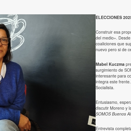
ELECCIONES 202
Construir esa prop
del medio». Desde 
coaliciones que su
nuevo pero si de c
Mabel Kuczma
pre
surgimiento de SOM
interesante para co
integra este frente
Socialista.
Entusiasmo, espera
discutir Moreno y 
SOMOS Buenos Air
Entrevista comple