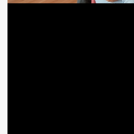
Moreno
Partidaria
Política
«Nos juntamos los centro
viernes, 18 de julio de 2025
1 min de lectura
Comparte esto: