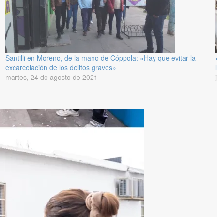
Santilli en Moreno, de la mano de Cóppola: «Hay que evitar la
excarcelación de los delitos graves»
martes, 24 de agosto de 2021