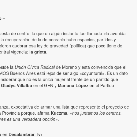
5 –
uesta de centro, lo que en algún instante fue llamado «la avenida
la recuperación de la democracia hubo espacios, partidos y
pieron quebrar esa ley de gravedad (política) que poco tiene de
entral vigencia:
la grieta
.
side la
Unión Cívica Radical
de Moreno y está convencida que el
OS Buenos Aires está lejos de ser algo «coyuntural». Es un dato
nsiderar que no es la única mujer al frente de un partido que
.
Gladys Villalba
en el GEN y
Mariana López
en el Partido
nza, expectativa de armar una lista que represente el proyecto de
la Provincia porque, afirma
Kuczma,
«nos juntamos los centros,
es es una verdadera opción»
.
ta en
Desalambrar Tv: