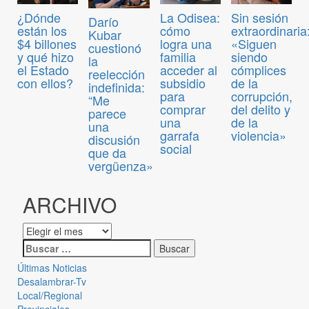
¿Dónde
La Odisea:
Sin sesión
Darío
están los
cómo
extraordinaria
Kubar
$4 billones
logra una
«Siguen
cuestionó
y qué hizo
familia
siendo
la
el Estado
acceder al
cómplices
reelección
con ellos?
subsidio
de la
indefinida:
para
corrupción,
“Me
comprar
del delito y
parece
una
de la
una
garrafa
violencia»
discusión
social
que da
vergüenza»
ARCHIVO
Últimas Noticias
Desalambrar-Tv
Local/Regional
Provinciales