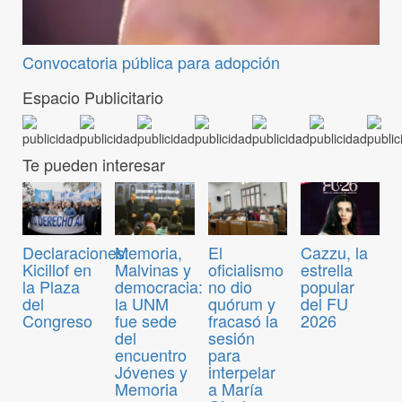
Convocatoria pública para adopción
Espacio Publicitario
Te pueden interesar
Declaraciones:
Memoria,
El
Cazzu, la
Kicillof en
Malvinas y
oficialismo
estrella
la Plaza
democracia:
no dio
popular
del
la UNM
quórum y
del FU
Congreso
fue sede
fracasó la
2026
del
sesión
encuentro
para
Jóvenes y
interpelar
Memoria
a María