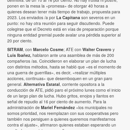
ponen en la mesa la «promesa» de otorgar 40 horas a
quienes desean tener más tiempo de trabajo, propuesta para
2023. Los enviados /a por
La Capitana
son severos en un
punto: no hay otra reunión para seguir discutiendo. Puede
colegirse que el Decreto está en vías de preparación porque
ninguna entidad gremial puede avalar una pérdida superior al
20 por ciento.
SITRAM
, con
Marcelo Cosme
; ATE con
Walter Cravero
y
Luis Ibañez,
hablaron ante una asamblea de más de 200
compañeros /as. Coincidieron en elaborar un plan de lucha
con distintos métodos, hasta se habló que «es el momento de
una guerra de guerrillas», es decir, «realizar múltiples
acciones, continuas» que desemboquen en un gran paro
general.
Alternativa Estatal
, corriente opositora a la
conducción de ATE, pidió paro el próximo lunes como el inicio
de un largo plan de lucha. Hubo gritos, enojos y llantos en
señal de repudio al 16 por ciento de aumento. Para la
administración de
Mariel Fernández
«los municipales no
somos prioridad, nos reemplazan con sus cooperativas pero
también nos persiguen a quienes queremos manifestarnos
contra el ajuste», afirmaron quienes estaban esperando un