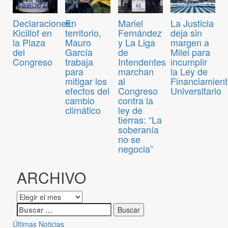
Declaraciones:
En
Mariel
La Justicia
Kicillof en
territorio,
Fernández
deja sin
la Plaza
Mauro
y La Liga
margen a
del
García
de
Milei para
Congreso
trabaja
Intendentes
incumplir
para
marchan
la Ley de
mitigar los
al
Financiamien
efectos del
Congreso
Universitario
cambio
contra la
climático
ley de
tierras: “La
soberanía
no se
negocia”
ARCHIVO
Últimas Noticias