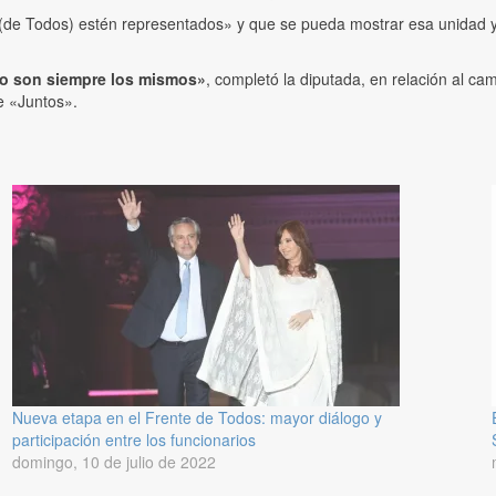
e (de Todos) estén representados» y que se pueda mostrar esa unidad y
ro son siempre los mismos»
, completó la diputada, en relación al ca
e «Juntos».
Nueva etapa en el Frente de Todos: mayor diálogo y
participación entre los funcionarios
domingo, 10 de julio de 2022