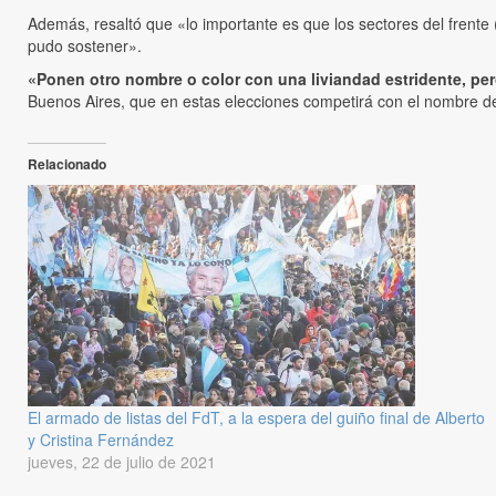
Además, resaltó que «lo importante es que los sectores del frent
pudo sostener».
«Ponen otro nombre o color con una liviandad estridente, pe
Buenos Aires, que en estas elecciones competirá con el nombre d
Relacionado
El armado de listas del FdT, a la espera del guiño final de Alberto
y Cristina Fernández
jueves, 22 de julio de 2021