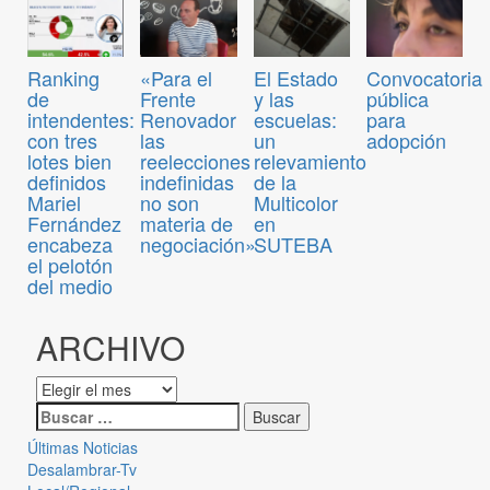
Convocatoria
Ranking
«Para el
El Estado
pública
de
Frente
y las
para
intendentes:
Renovador
escuelas:
adopción
con tres
las
un
lotes bien
reelecciones
relevamiento
definidos
indefinidas
de la
Mariel
no son
Multicolor
Fernández
materia de
en
encabeza
negociación»
SUTEBA
el pelotón
del medio
ARCHIVO
Últimas Noticias
Desalambrar-Tv