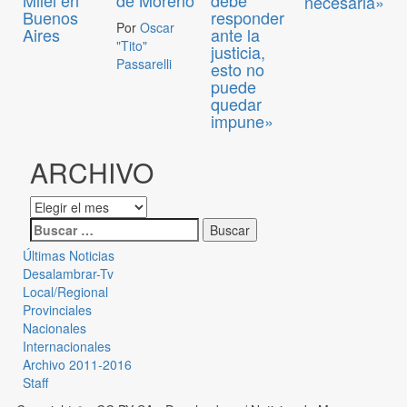
Milei en
de Moreno
debe
necesaria»
Buenos
responder
Por
Oscar
Aires
ante la
"Tito"
justicia,
Passarelli
esto no
puede
quedar
impune»
ARCHIVO
Últimas Noticias
Desalambrar-Tv
Local/Regional
Provinciales
Nacionales
Internacionales
Archivo 2011-2016
Staff