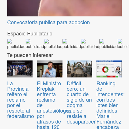
Convocatoria pública para adopción
Espacio Publicitario
Te pueden interesar
El Ministro
Déficit
Ranking
La
Kreplak
cero: un
de
Provincia
enfrenta
cuarto de
intendentes:
reiteró el
reclamo
siglo de un
con tres
reclamo
de
dogma
lotes bien
por el
anestesiólogos
que se
definidos
respeto al
por
resiste a
Mariel
federalismo
atrasos de
desaparecer
Fernández
hasta 120
encabeza