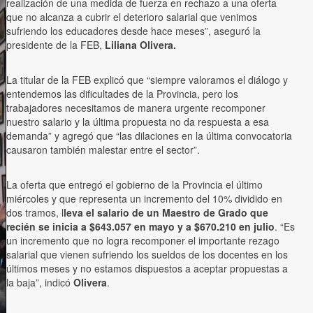
realización de una medida de fuerza en rechazo a una oferta
que no alcanza a cubrir el deterioro salarial que venimos
sufriendo los educadores desde hace meses”, aseguró la
presidente de la FEB,
Liliana Olivera.
La titular de la FEB explicó que “siempre valoramos el diálogo y
entendemos las dificultades de la Provincia, pero los
trabajadores necesitamos de manera urgente recomponer
nuestro salario y la última propuesta no da respuesta a esa
demanda” y agregó que “las dilaciones en la última convocatoria
causaron también malestar entre el sector”.
La oferta que entregó el gobierno de la Provincia el último
miércoles y que representa un incremento del 10% dividido en
dos tramos, l
leva el salario de un Maestro de Grado que
recién se inicia a $643.057 en mayo y a $670.210 en julio
. “Es
un incremento que no logra recomponer el importante rezago
salarial que vienen sufriendo los sueldos de los docentes en los
últimos meses y no estamos dispuestos a aceptar propuestas a
la baja”, indicó
Olivera
.