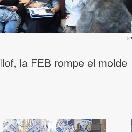
pr
llof, la FEB rompe el molde