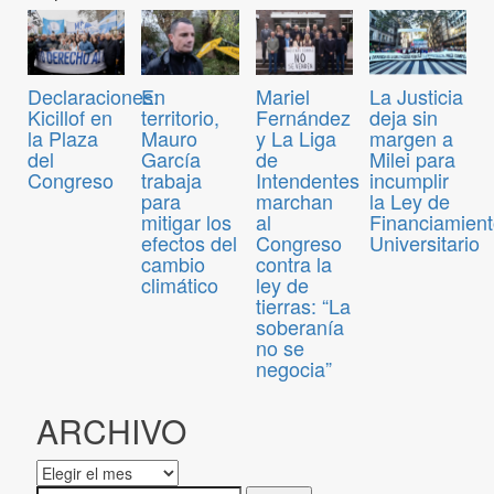
Declaraciones:
En
Mariel
La Justicia
Kicillof en
territorio,
Fernández
deja sin
la Plaza
Mauro
y La Liga
margen a
del
García
de
Milei para
Congreso
trabaja
Intendentes
incumplir
para
marchan
la Ley de
mitigar los
al
Financiamien
efectos del
Congreso
Universitario
cambio
contra la
climático
ley de
tierras: “La
soberanía
no se
negocia”
ARCHIVO