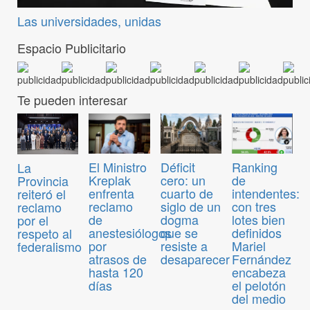
Las universidades, unidas
Espacio Publicitario
Te pueden interesar
El Ministro
Déficit
Ranking
La
Kreplak
cero: un
de
Provincia
enfrenta
cuarto de
intendentes:
reiteró el
reclamo
siglo de un
con tres
reclamo
de
dogma
lotes bien
por el
anestesiólogos
que se
definidos
respeto al
por
resiste a
Mariel
federalismo
atrasos de
desaparecer
Fernández
hasta 120
encabeza
días
el pelotón
del medio