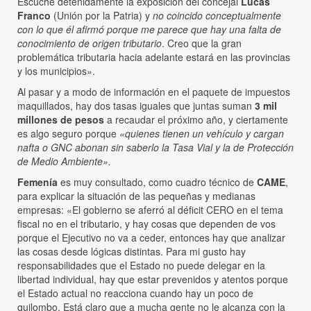
Escuché detenidamente la exposición del concejal
Lucas
Franco
(Unión por la Patria) y
no coincido conceptualmente
con lo que él afirmó porque me parece que hay una falta de
conocimiento de origen tributario
. Creo que la gran
problemática tributaria hacia adelante estará en las provincias
y los municipios».
Al pasar y a modo de información en el paquete de impuestos
maquillados, hay dos tasas iguales que juntas suman
3 mil
millones de pesos
a recaudar el próximo año, y ciertamente
es algo seguro porque
«quienes tienen un vehículo y cargan
nafta o GNC abonan sin saberlo la Tasa Vial y la de Protección
de Medio Ambiente».
Femenía
es muy consultado, como cuadro técnico de
CAME
,
para explicar la situación de las pequeñas y medianas
empresas: «El gobierno se aferró al déficit CERO en el tema
fiscal no en el tributario, y hay cosas que dependen de vos
porque el Ejecutivo no va a ceder, entonces hay que analizar
las cosas desde lógicas distintas. Para mi gusto hay
responsabilidades que el Estado no puede delegar en la
libertad individual, hay que estar prevenidos y atentos porque
el Estado actual no reacciona cuando hay un poco de
quilombo. Está claro que a mucha gente no le alcanza con la