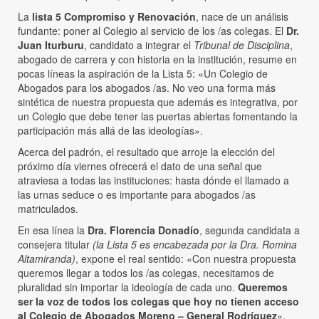
La
lista 5 Compromiso y Renovación
, nace de un análisis
fundante: poner al Colegio al servicio de los /as colegas. El
Dr.
Juan Iturburu
, candidato a integrar el
Tribunal de Disciplina
,
abogado de carrera y con historia en la institución, resume en
pocas líneas la aspiración de la Lista 5: «Un Colegio de
Abogados para los abogados /as. No veo una forma más
sintética de nuestra propuesta que además es integrativa, por
un Colegio que debe tener las puertas abiertas fomentando la
participación más allá de las ideologías».
Acerca del padrón, el resultado que arroje la elección del
próximo día viernes ofrecerá el dato de una señal que
atraviesa a todas las instituciones: hasta dónde el llamado a
las urnas seduce o es importante para abogados /as
matriculados.
En esa línea la
Dra. Florencia Donadío
, segunda candidata a
consejera titular
(la Lista 5 es encabezada por la Dra. Romina
Altamiranda)
, expone el real sentido: «Con nuestra propuesta
queremos llegar a todos los /as colegas, necesitamos de
pluralidad sin importar la ideología de cada uno.
Queremos
ser la voz de todos los colegas que hoy no tienen acceso
al Colegio de Abogados Moreno – General Rodríguez
«.