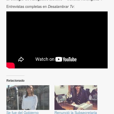
Entrevistas completas en
Desalambrar Tv
:
Relacionado
Se fue del Gobierno
Renunció la Subsecretaria