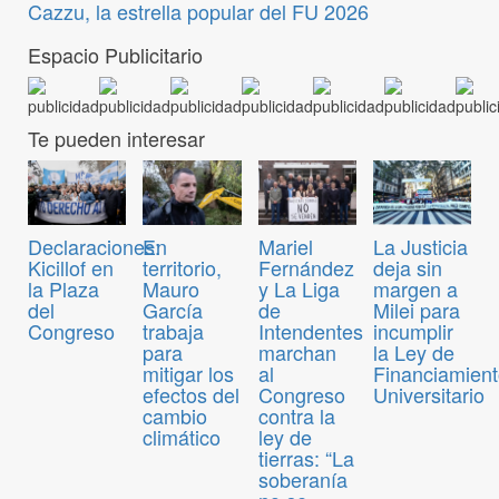
Cazzu, la estrella popular del FU 2026
Espacio Publicitario
Te pueden interesar
Declaraciones:
En
Mariel
La Justicia
Kicillof en
territorio,
Fernández
deja sin
la Plaza
Mauro
y La Liga
margen a
del
García
de
Milei para
Congreso
trabaja
Intendentes
incumplir
para
marchan
la Ley de
mitigar los
al
Financiamien
efectos del
Congreso
Universitario
cambio
contra la
climático
ley de
tierras: “La
soberanía