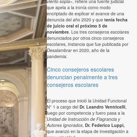
viento sopla»
, refiere una fuente judicial
que apela a la ironía como modo
encriptado de explicar el avance de una
denuncia del año 2020 y que
tenía fecha
de juicio oral el próximo 5 de
noviembre
. Los tres consejeros escolares
denunciados por otros cinco consejeros
escolares, instancia que fue publicada por
Desalambrar
en 2020, año de la
pandemia:
Cinco consejeros escolares
denuncian penalmente a tres
consejeros escolares
El proceso que inició la Unidad Funcional
N° 1 a cargo del
Dr. Leandro Ventricelli
,
luego por competencia y fuero pasa a la
Unidad de Instrucción de Flagrancia y
Autores Ignorados
,
Dr. Federico Luppi,
que avanzó en la etapa de investigación a