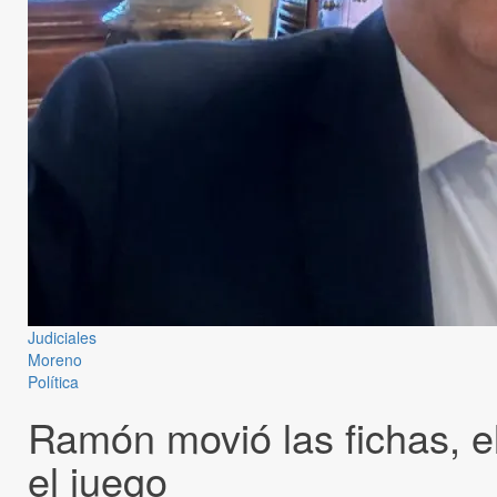
Judiciales
Moreno
Política
Ramón movió las fichas, el
el juego