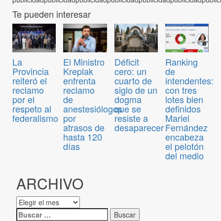
Te pueden interesar
El Ministro
Déficit
Ranking
La
Kreplak
cero: un
de
Provincia
enfrenta
cuarto de
intendentes:
reiteró el
reclamo
siglo de un
con tres
reclamo
de
dogma
lotes bien
por el
anestesiólogos
que se
definidos
respeto al
por
resiste a
Mariel
federalismo
atrasos de
desaparecer
Fernández
hasta 120
encabeza
días
el pelotón
del medio
ARCHIVO