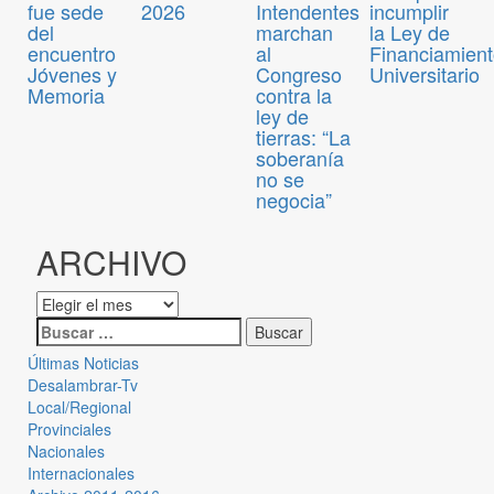
fue sede
2026
Intendentes
incumplir
del
marchan
la Ley de
encuentro
al
Financiamien
Jóvenes y
Congreso
Universitario
Memoria
contra la
ley de
tierras: “La
soberanía
no se
negocia”
ARCHIVO
Últimas Noticias
Desalambrar-Tv
Local/Regional
Provinciales
Nacionales
Internacionales