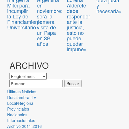
obra justa
Milei para
en
Alderete
y
incumplir
noviembre:
debe
necesaria»
la Ley de
será la
responder
Financiamiento
primera
ante la
Universitario
visita de
justicia,
un Papa
esto no
en 39
puede
años
quedar
impune»
ARCHIVO
Últimas Noticias
Desalambrar-Tv
Local/Regional
Provinciales
Nacionales
Internacionales
Archivo 2011-2016