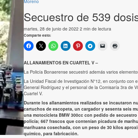
Moreno
Secuestro de 539 dosi
martes, 28 de junio de 2022
2 min de lectura
Comparte esto:
ALLANAMIENTOS EN CUARTEL V –
La Policía Bonaerense secuestró además varios elemento
La Unidad Fiscal de Investigación N°12, en conjunto con 
General Rodríguez y el personal de la Comisaría 3ra de Vil
Cuartel V.
Durante los allanamientos realizados se incautaron nue
cartuchos de escopeta, un cargador y sesenta seis mun
una motocicleta BMW 300cc con pedido de secuestro de
policía; 667 frascos que contenían picadura de marih
marihuana cosechada, con un peso de 30 kilos aproxi
químico, para fabricación.