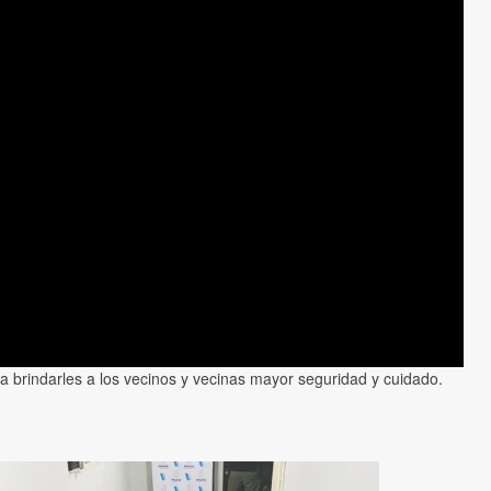
a brindarles a los vecinos y vecinas mayor seguridad y cuidado.