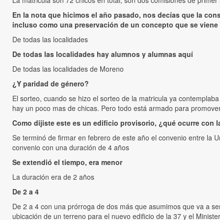
La matricula son 72 chicos en total, son dos comisiones de primer
En la nota que hicimos el año pasado, nos decías que la const
incluso como una preservación de un concepto que se viene 
De todas las localidades
De todas las localidades hay alumnos y alumnas aquí
De todas las localidades de Moreno
¿Y paridad de género?
El sorteo, cuando se hizo el sorteo de la matricula ya contemplaba 
hay un poco mas de chicas. Pero todo está armado para promover
Como dijiste este es un edificio provisorio, ¿qué ocurre con 
Se terminó de firmar en febrero de este año el convenio entre la U
convenio con una duración de 4 años
Se extendió el tiempo, era menor
La duración era de 2 años
De 2 a 4
De 2 a 4 con una prórroga de dos más que asumimos que va a ser 
ubicación de un terreno para el nuevo edificio de la 37 y el Minist