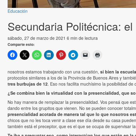
Educación
Secundaria Politécnica: e
sábado, 27 de marzo de 2021
6 min de lectura
Comparte esto:
nosotros estamos trabajando con una cuestión,
si bien la escuel
protocolos similares a los de la Provincia de Buenos Aires y tambi
tres burbujas de 12
. Eso nos facilita muchísimo la posibilidad d
¿Se combina bien la virtualidad con la presencialidad, que s
No hay manera de remplazar la presencialidad. Vos pensá que esta
dando entre los grupitos que vienen. No se pueden conocer total
presencialidad acotada de manera tal que lo que nosotros esta
chicos que no les toca venir a clase ese día desde su casa pueden
también está el preceptor, que es el que se ocupa de supervisar la 
Te iba a preguntar eso, como interactúan los que están en l