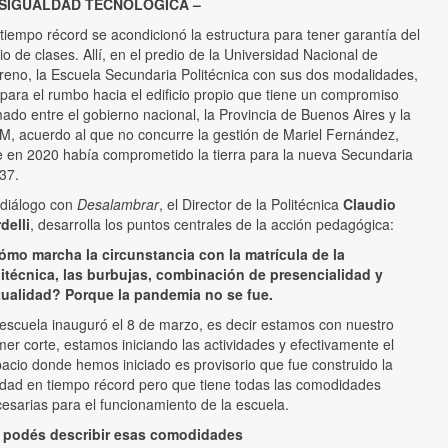
SIGUALDAD TECNOLÓGICA –
tiempo récord se acondicionó la estructura para tener garantía del
cio de clases. Allí, en el predio de la Universidad Nacional de
eno, la Escuela Secundaria Politécnica con sus dos modalidades,
para el rumbo hacia el edificio propio que tiene un compromiso
mado entre el gobierno nacional, la Provincia de Buenos Aires y la
, acuerdo al que no concurre la gestión de Mariel Fernández,
 en 2020 había comprometido la tierra para la nueva Secundaria
37.
diálogo con
Desalambrar
, el Director de la Politécnica
Claudio
delli
, desarrolla los puntos centrales de la acción pedagógica:
ómo marcha la circunstancia con la matrícula de la
itécnica, las burbujas, combinación de presencialidad y
tualidad? Porque la pandemia no se fue.
escuela inauguró el 8 de marzo, es decir estamos con nuestro
mer corte, estamos iniciando las actividades y efectivamente el
acio donde hemos iniciado es provisorio que fue construido la
dad en tiempo récord pero que tiene todas las comodidades
esarias para el funcionamiento de la escuela.
 podés describir esas comodidades