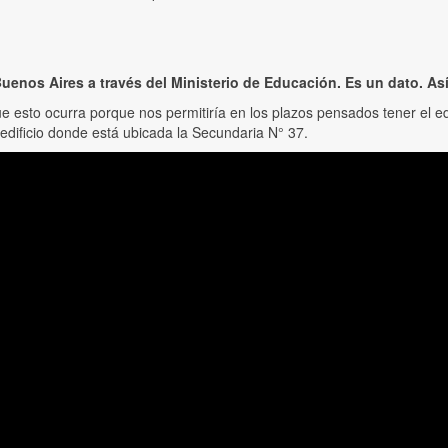
Buenos Aires a través del Ministerio de Educación. Es un dato. A
sto ocurra porque nos permitiría en los plazos pensados tener el edifi
edificio donde está ubicada la Secundaria N° 37.