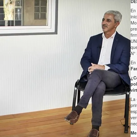
DE
En 
ini
Mor
pre
fir
UNM
que
N° 
En 
Far
¿C
pol
vir
La 
pri
esp
ver
nec
Me