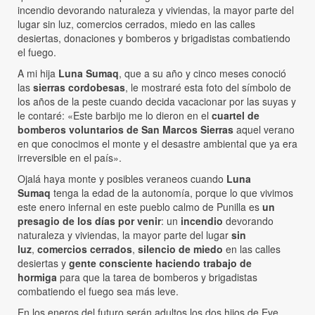
incendio devorando naturaleza y viviendas, la mayor parte del
lugar sin luz, comercios cerrados, miedo en las calles
desiertas, donaciones y bomberos y brigadistas combatiendo
el fuego.
A mi hija
Luna Sumaq
, que a su año y cinco meses conoció
las
sierras cordobesas
, le mostraré esta foto del símbolo de
los años de la peste cuando decida vacacionar por las suyas y
le contaré: «Este barbijo me lo dieron en el
cuartel de
bomberos voluntarios de San Marcos Sierras
aquel verano
en que conocimos el monte y el desastre ambiental que ya era
irreversible en el país».
Ojalá haya monte y posibles veraneos cuando
Luna
Sumaq
tenga la edad de la autonomía, porque lo que vivimos
este enero infernal en este pueblo calmo de Punilla es
un
presagio de los días por venir
: un
incendio
devorando
naturaleza y viviendas, la mayor parte del lugar
sin
luz
,
comercios cerrados
,
silencio de miedo
en las calles
desiertas y
gente consciente haciendo trabajo de
hormiga
para que la tarea de bomberos y brigadistas
combatiendo el fuego sea más leve.
En los eneros del futuro serán adultos los dos hijos de Eve,