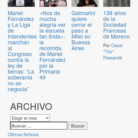
Mariel
«Nos da
Galmarini
138 años
Fernández
mucha
quiere
de la
y La Liga
alegría ver
cerrar el
Sociedad
de
la escuela
paso a
Francesa
Intendentes
tan linda»:
Milei en
de Moreno
marchan
la
Buenos
Por
Oscar
al
recorrida
Aires
"Tito"
Congreso
de Mariel
Passarelli
contra la
Fernández
ley de
por la
tierras: “La
Primaria
soberanía
49
no se
negocia”
ARCHIVO
Últimas Noticias