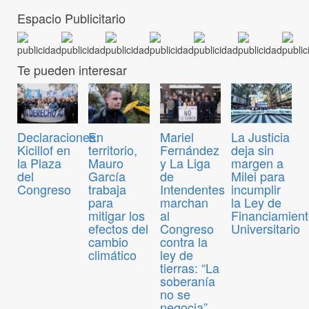
Espacio Publicitario
Te pueden interesar
Declaraciones:
En
Mariel
La Justicia
Kicillof en
territorio,
Fernández
deja sin
la Plaza
Mauro
y La Liga
margen a
del
García
de
Milei para
Congreso
trabaja
Intendentes
incumplir
para
marchan
la Ley de
mitigar los
al
Financiamien
efectos del
Congreso
Universitario
cambio
contra la
climático
ley de
tierras: “La
soberanía
no se
negocia”