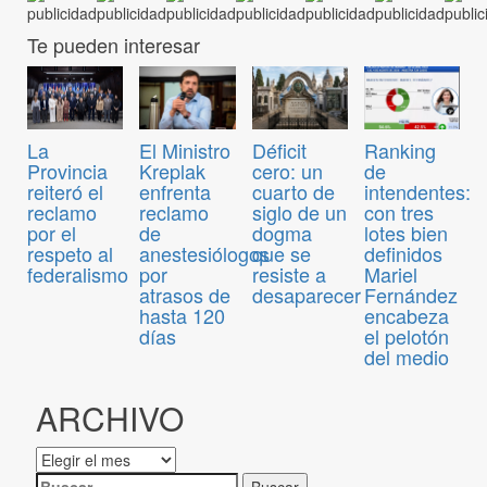
Te pueden interesar
El Ministro
Déficit
Ranking
La
Kreplak
cero: un
de
Provincia
enfrenta
cuarto de
intendentes:
reiteró el
reclamo
siglo de un
con tres
reclamo
de
dogma
lotes bien
por el
anestesiólogos
que se
definidos
respeto al
por
resiste a
Mariel
federalismo
atrasos de
desaparecer
Fernández
hasta 120
encabeza
días
el pelotón
del medio
ARCHIVO