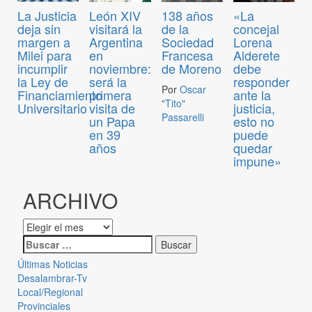
La Justicia
León XIV
138 años
«La
deja sin
visitará la
de la
concejal
margen a
Argentina
Sociedad
Lorena
Milei para
en
Francesa
Alderete
incumplir
noviembre:
de Moreno
debe
la Ley de
será la
responder
Por
Oscar
Financiamiento
primera
ante la
"Tito"
Universitario
visita de
justicia,
Passarelli
un Papa
esto no
en 39
puede
años
quedar
impune»
ARCHIVO
Últimas Noticias
Desalambrar-Tv
Local/Regional
Provinciales