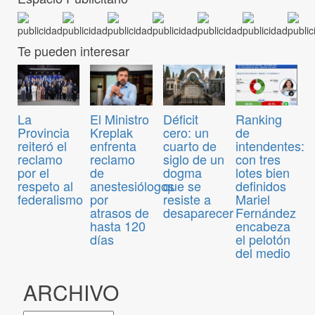
Te pueden interesar
El Ministro
Déficit
Ranking
La
Kreplak
cero: un
de
Provincia
enfrenta
cuarto de
intendentes:
reiteró el
reclamo
siglo de un
con tres
reclamo
de
dogma
lotes bien
por el
anestesiólogos
que se
definidos
respeto al
por
resiste a
Mariel
federalismo
atrasos de
desaparecer
Fernández
hasta 120
encabeza
días
el pelotón
del medio
ARCHIVO