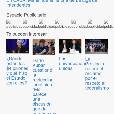
Intendentes
Espacio Publicitario
Te pueden interesar
¿Dónde
Las
La
Darío
están los
universidades,
Provincia
Kubar
$4 billones
unidas
reiteró el
cuestionó
y qué hizo
reclamo
la
el Estado
por el
reelección
con ellos?
respeto al
indefinida:
federalismo
“Me
parece
una
discusión
que da
vergüenza»