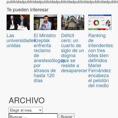
Te pueden interesar
Las
El Ministro
Déficit
Ranking
universidades,
Kreplak
cero: un
de
unidas
enfrenta
cuarto de
intendentes:
reclamo
siglo de un
con tres
de
dogma
lotes bien
anestesiólogos
que se
definidos
por
resiste a
Mariel
atrasos de
desaparecer
Fernández
hasta 120
encabeza
días
el pelotón
del medio
ARCHIVO